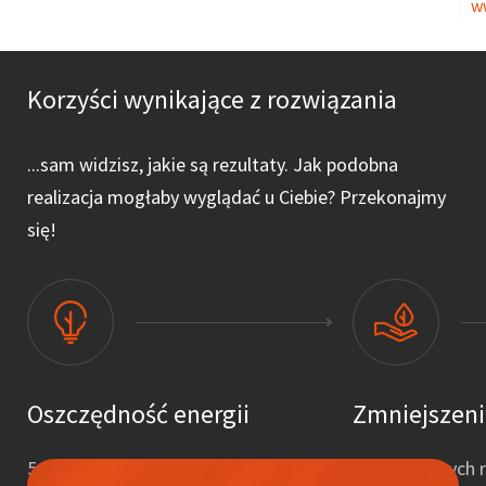
w
Korzyści wynikające z rozwiązania
...sam widzisz, jakie są rezultaty. Jak podobna
realizacja mogłaby wyglądać u Ciebie? Przekonajmy
się!
Oszczędność energii
Zmniejszen
5 800 MWh rocznie
2,3 mln złotych 