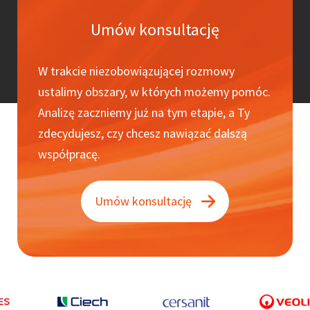
Umów konsultację
W trakcie niezobowiązującej rozmowy
ustalimy obszary, w których możemy pomóc.
Analizę zaczniemy już na tym etapie, a Ty
zdecydujesz, czy chcesz nawiązać dalszą
współpracę.
Umów konsultację