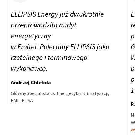
ELLIPSIS Energy już dwukrotnie
E
przeprowadziła audyt
r
energetyczny
p
w Emitel. Polecamy ELLIPSIS jako
G
rzetelnego i terminowego
W
wykonawcę.
p
p
Andrzej Chlebda
1
Główny Specjalista ds. Energetyki i Klimatyzacji,
EMITEL SA
R
M
Ve
w