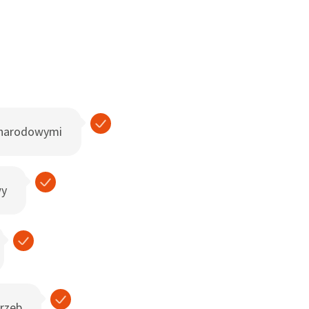
ynarodowymi
wy
rzeb