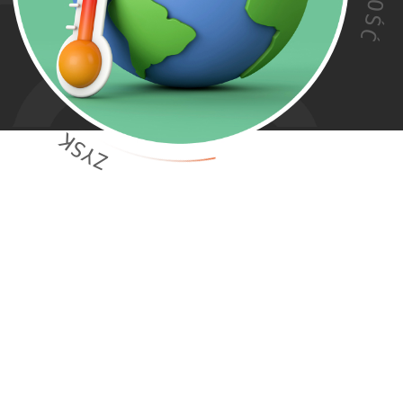
O
Ś
Ć
K
S
Y
Z