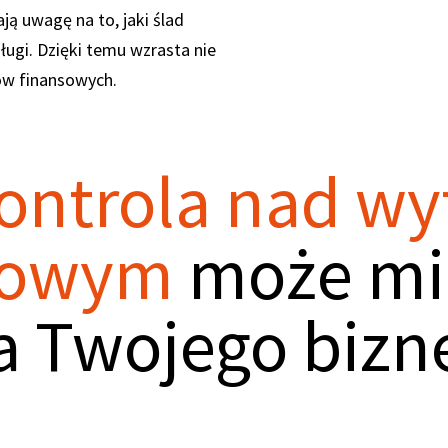
ją uwagę na to, jaki ślad
ugi. Dzięki temu wzrasta nie
ów finansowych.
ontrola nad w
lowym
może mi
a Twojego bizn