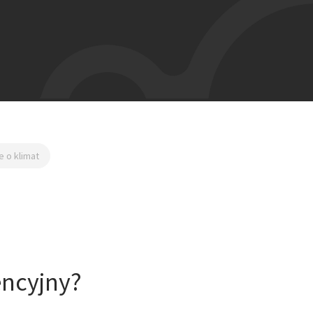
e o klimat
encyjny?