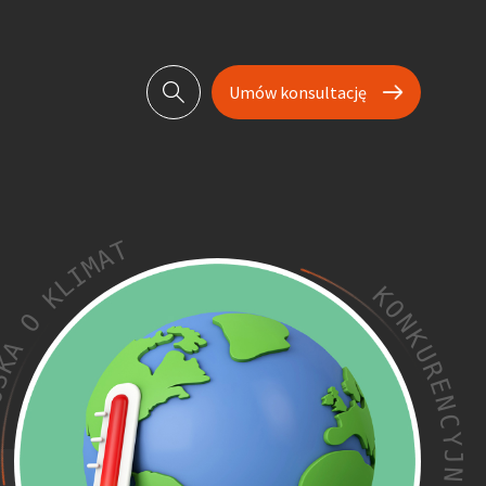
Umów konsultację
T
A
M
I
L
K
K
O
O
N
K
A
U
K
R
S
E
O
N
R
C
T
Y
J
N