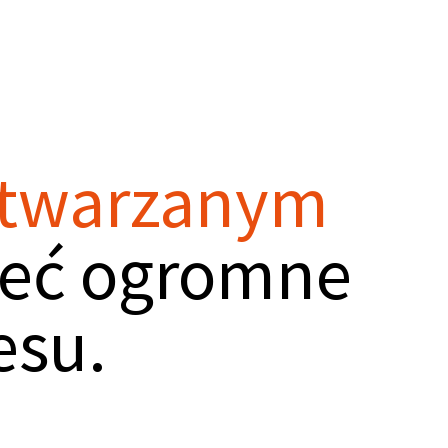
ytwarzanym
eć ogromne
esu.