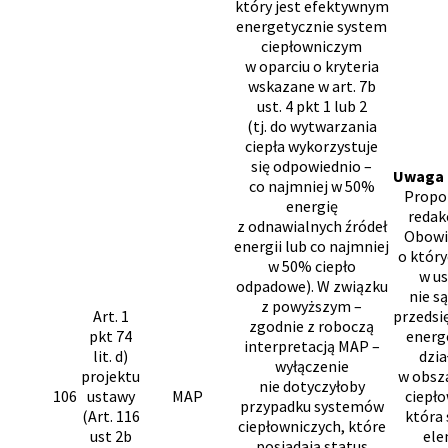
który jest efektywnym
energetycznie system
ciepłowniczym
w oparciu o kryteria
wskazane w art. 7b
ust. 4 pkt 1 lub 2
(tj. do wytwarzania
ciepła wykorzystuje
się odpowiednio –
Uwaga 
co najmniej w 50%
Prop
energię
redakc
z odnawialnych źródeł
Obowi
energii lub co najmniej
o któr
w 50% ciepło
w ust
odpadowe). W związku
nie s
z powyższym –
Art. 1
przedsi
zgodnie z roboczą
pkt 74
energ
interpretacją MAP –
lit. d)
dzia
wyłączenie
projektu
w obsza
nie dotyczyłoby
106
ustawy
MAP
ciepło
przypadku systemów
(Art. 116
która
ciepłowniczych, które
ust 2b
el
posiadają status