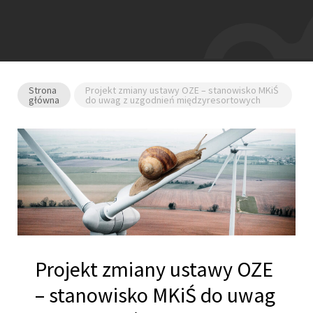
Strona
Projekt zmiany ustawy OZE – stanowisko MKiŚ
główna
do uwag z uzgodnień międzyresortowych
Projekt zmiany ustawy OZE
– stanowisko MKiŚ do uwag