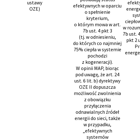
ustawy
efek
efektywnych w oparciu
OZE)
energ
o spełnienie
sy
kryterium,
ciepło
o którym mowa w art.
w rozum
7b ust. 4 pkt 3
7b ust. 
(tj. w odniesieniu,
pkt 2 
do których co najmniej
P
75% ciepła w systemie
energe
pochodzi
z kogeneracji).
W opinii MAP, biorąc
pod uwagę, że art. 24
ust. 6 lit. b) dyrektywy
OZE II dopuszcza
możliwość zwolnienia
z obowiązku
przyłączenia
odnawialnych źródeł
energii do sieci, także
w przypadku,
„efektywnych
systemów