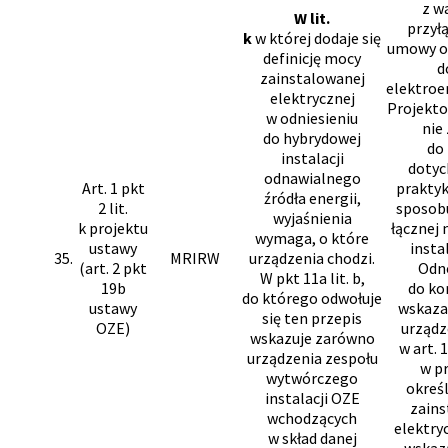
z w
W lit.
przył
k
w której dodaje się
umowy o 
definicję mocy
d
zainstalowanej
elektroe
elektrycznej
Projekt
w odniesieniu
nie
do hybrydowej
do
instalacji
dotyc
odnawialnego
Art. 1 pkt
praktyk
źródła energii,
2 lit.
sposobu
wyjaśnienia
k projektu
łącznej 
wymaga, o które
ustawy
insta
35.
MRIRW
urządzenia chodzi.
(art. 2 pkt
Odno
W pkt 11a lit. b,
19b
do ko
do którego odwołuje
ustawy
wskazan
się ten przepis
OZE)
urządz
wskazuje zarówno
w art. 1
urządzenia zespołu
w p
wytwórczego
okreś
instalacji OZE
zains
wchodzących
elektry
w skład danej
wskaza