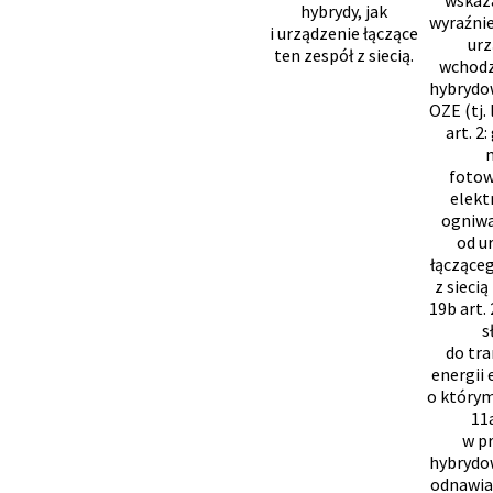
hybrydy, jak
wyraźnie
i urządzenie łączące
urz
ten zespół z siecią.
wchodz
hybrydow
OZE (tj. 
art. 2
fotow
elekt
ogniwa
od u
łącząceg
z siecią 
19b art.
s
do tra
energii 
o który
11a
w p
hybrydow
odnawia