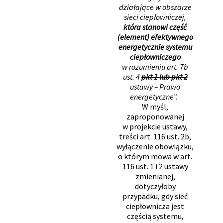
działające w obszarze
sieci ciepłowniczej,
która stanowi część
(element) efektywnego
energetycznie systemu
ciepłowniczego
w rozumieniu art. 7b
ust. 4
pkt 1 lub pkt 2
ustawy – Prawo
energetyczne”.
W myśl,
zaproponowanej
w projekcie ustawy,
treści art. 116 ust. 2b,
wyłączenie obowiązku,
o którym mowa w art.
116 ust. 1 i 2 ustawy
zmienianej,
dotyczyłoby
przypadku, gdy sieć
ciepłownicza jest
częścią systemu,