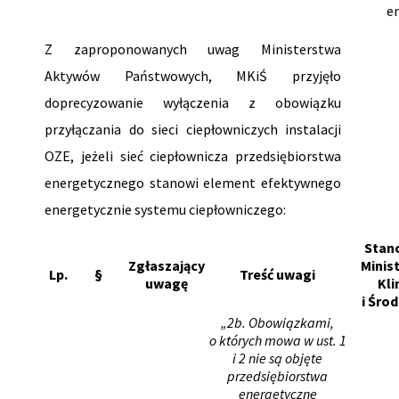
en
Z zaproponowanych uwag Ministerstwa
Aktywów Państwowych, MKiŚ przyjęło
doprecyzowanie wyłączenia z obowiązku
przyłączania do sieci ciepłowniczych instalacji
OZE, jeżeli sieć ciepłownicza przedsiębiorstwa
energetycznego stanowi element efektywnego
energetycznie systemu ciepłowniczego:
Stan
Zgłaszający
Minis
Lp.
§
Treść uwagi
uwagę
Kl
i Śro
„2b. Obowiązkami,
o których mowa w ust. 1
i 2 nie są objęte
przedsiębiorstwa
energetyczne