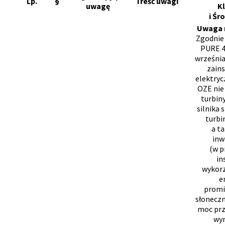
Lp.
§
Treść uwagi
uwagę
K
i Śr
Uwaga n
Zgodnie 
PURE 4
września
zain
elektryc
OZE nie
turbin
silnika 
turbi
a t
inw
(w p
in
wykorz
e
promi
słoneczn
moc prz
wyn